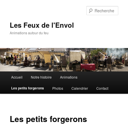
Aller
au
Rech
contenu
principal
Les Feux de l'Envol
Animations autour du feu
Menu
Accueil
Notre histoire
Animations
principal
Les petits forgerons
Photos
Calendrier
Contact
Les petits forgerons