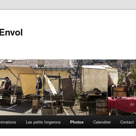
'Envol
nimations
Les petits forgerons
Photos
Calendrier
Contact