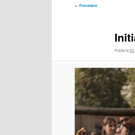
Navigation
← Précédent
des
images
Init
Publié le
22