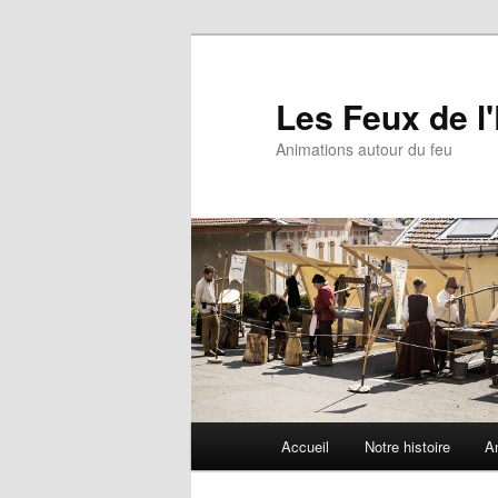
Aller
au
contenu
Les Feux de l
principal
Animations autour du feu
Menu
Accueil
Notre histoire
A
principal