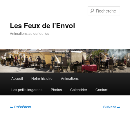
Aller
au
Rech
contenu
principal
Les Feux de l'Envol
Animations autour du feu
Menu
Accueil
Notre histoire
Animations
principal
Les petits forgerons
Photos
Calendrier
Contact
Navigation
← Précédent
Suivant →
des
images