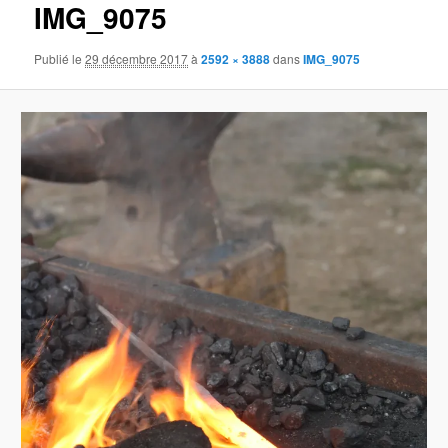
IMG_9075
Publié le
29 décembre 2017
à
2592 × 3888
dans
IMG_9075