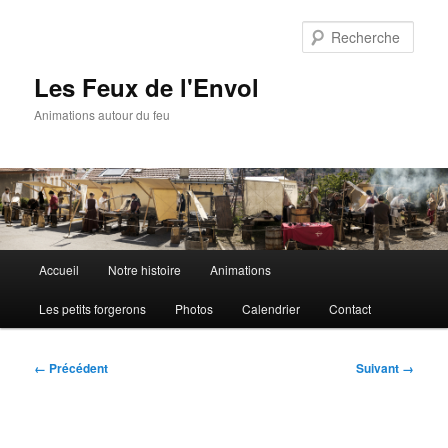
Aller
au
Rech
contenu
principal
Les Feux de l'Envol
Animations autour du feu
Menu
Accueil
Notre histoire
Animations
principal
Les petits forgerons
Photos
Calendrier
Contact
Navigation
← Précédent
Suivant →
des
images