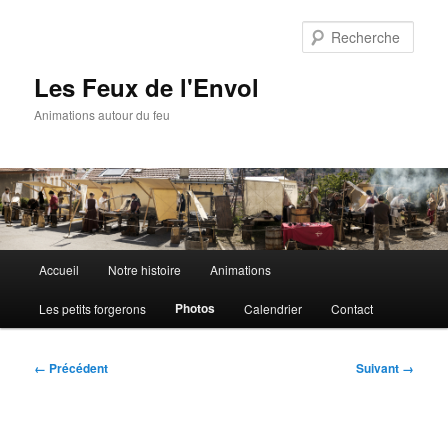
Aller
au
Rech
contenu
principal
Les Feux de l'Envol
Animations autour du feu
Menu
Accueil
Notre histoire
Animations
principal
Photos
Les petits forgerons
Calendrier
Contact
Navigation
← Précédent
Suivant →
des
images