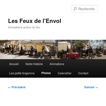
Aller
au
Rech
contenu
principal
Les Feux de l'Envol
Animations autour du feu
Menu
Accueil
Notre histoire
Animations
principal
Photos
Les petits forgerons
Calendrier
Contact
Navigation
← Précédent
Suivant →
des
images